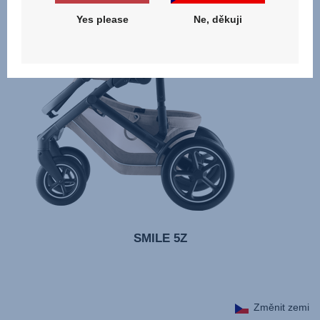
Yes please
Ne, děkuji
SMILE 5Z
Změnit zemi