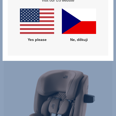
Visit our US website
cílem zajistit tu nejlepší možnou ochranu proti
bočnímu nárazu pro vaše dítě bez ohledu na to, jakou
autosedačku používáte. Proto naše technologie SICT
může vypadat u jednotlivých autosedaček odlišně,
ale ždy je stejně účinná a chrání dítě co nejlépe.
Yes please
Ne, děkuji