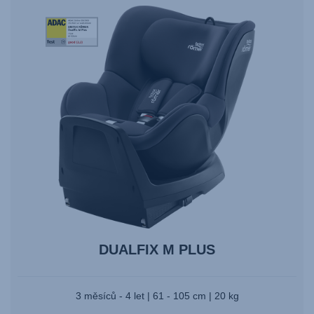
StiWa-
ADAC-
DUALFIX
M
PLUS-
06.23
DUALFIX M PLUS
3 měsíců - 4 let | 61 - 105 cm | 20 kg