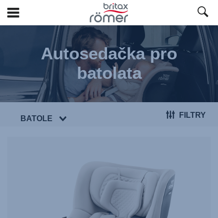
Přeskočit
na
Autosedačka pro
hlavní
obsah
batolata
FILTRY
BATOLE