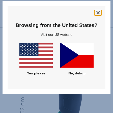
Rozměry (V x Š x H)
63 – 83 x 44 x 42 cm
Browsing from the United States?
Visit our US website
Váha výrobku
5.9 kg
Yes please
Ne, děkuji