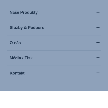
Naše Produkty
Služby & Podporu
O nás
Média / Tisk
Kontakt
Copyright © 2026 Britax Römer. Všechna práva vyhrazena
Tiráž