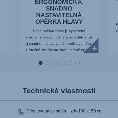
ERGONOMICKÁ,
SNADNO
NASTAVITELNÁ
OPĚRKA HLAVY
u
s
Naše opěrka hlavy je vytvořená
speciálně pro pohodlí starších dětí a lze
ji snadno nastavovat dle potřeby dítěte.
Užitečné značky na zadní straně opěrky
pomohou rodičům opěrku vždy nastavit
do správné výšky. To se h...
Technické vlastnosti
Orientovaná ve směru jízdy
100 - 150 cm