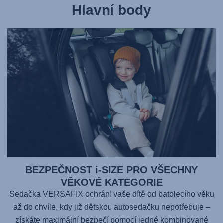
Hlavní body
BEZPEČNOST i-SIZE PRO VŠECHNY
VĚKOVÉ KATEGORIE
Sedačka
VERSAFIX
ochrání vaše dítě od batolecího věku
až do chvíle, kdy již dětskou autosedačku nepotřebuje –
získáte maximální bezpečí pomocí jedné kombinované