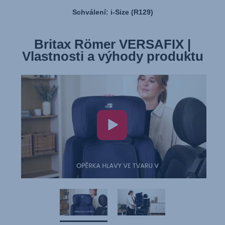
Schválení: i-Size (R129)
Britax Römer VERSAFIX |
Britax Römer VERSAFIX |
Vlastnosti a výhody produktu
Montáž autosedačky