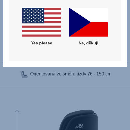
Yes please
Ne, děkuji
Technické vlastnosti
Orientovaná ve směru jízdy
76 - 150 cm