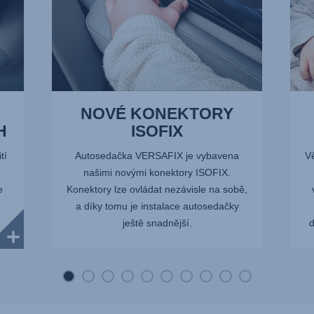
NOVÉ KONEKTORY
H
ISOFIX
tí
Autosedačka VERSAFIX je vybavena
V
našimi novými konektory ISOFIX.
e
Konektory lze ovládat nezávisle na sobě,
a díky tomu je instalace autosedačky
ještě snadnější.
d
..