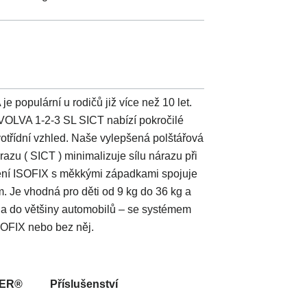
populární u rodičů již více než 10 let.
EVOLVA 1-2-3 SL SICT nabízí pokročilé
otřídní vzhled. Naše vylepšená polštářová
azu ( SICT ) minimalizuje sílu nárazu při
ení ISOFIX s měkkými západkami spojuje
. Je vhodná pro děti od 9 kg do 36 kg a
na do většiny automobilů – se systémem
SOFIX nebo bez něj.
DER®
Příslušenství