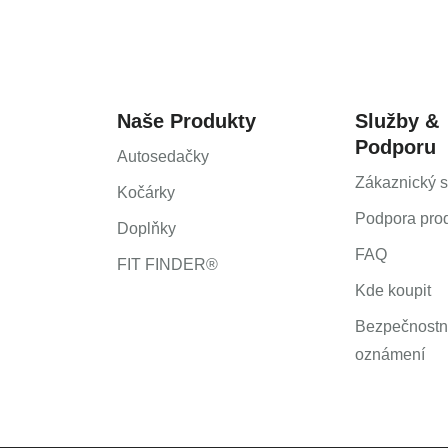
Инструкция польз
Instrukcja użytkown
Návod na použitie 
Инструкция за пол
Naše Produkty
Služby &
Upute za uporabu (H
Podporu
Pokyny k použití (Č
Autosedačky
Zákaznický s
Kočárky
Podpora pro
Doplňky
FAQ
FIT FINDER®
Kde koupit
Bezpečnostn
oznámení