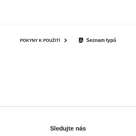
Seznam typů
POKYNY K POUŽITÍ
User Instructions (English)
g (Deutsch)
Brugerinstruktioner (Dan
تعليمات المستخدم) اَللُّغَةُ اَلْعَرَبِيَّة)
Gebruiksinstructies (Ned
nçais)
Käyttöohjeet (Suomi)
suario (Español)
Οδηγίες χρήσης (Ελληνι
es (Português)
Használati útmutató (Mag
Sledujte nás
(Italiano)
Lietošanas instrukcija (L