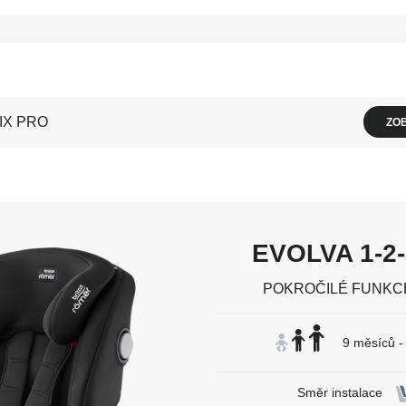
í
IX PRO
ZO
EVOLVA 1-2-
POKROČILÉ FUNKCE 
9 měsíců - 
Směr instalace