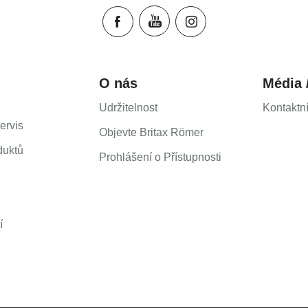
ователя (Русский язык)
Naudojimo instrukcija (Li
ika (Język polski)
Monteringsanvisning (No
(Slovenský jazyk)
Instrucţiuni de utilizare
зване (Български език)
Uputstvo za korišcenje (
O nás
Média 
rvatski jezik)
Navodila za uporabo (Sl
eština)
Kullanım talimatı (Türkçe
Udržitelnost
Kontaktn
ervis
Objevte Britax Römer
duktů
Prohlášení o Přístupnosti
í