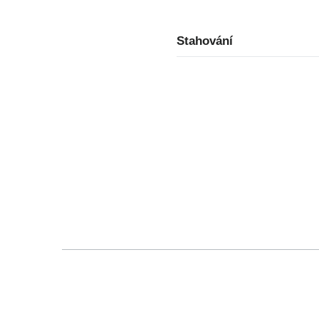
Stahování
Gebrauchsanleitun
Mode d'emploi (Fra
Instrucciones del u
Manual de instruçõ
Istruzioni per l’uso 