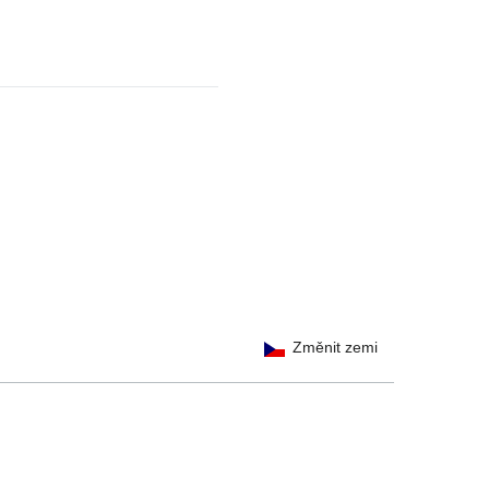
sk)
erlands)
Změnit zemi
κή γλώσσα)
yar nyelv)
atviešu valoda)