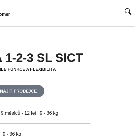
Römer
Römer
Römer
Römer
Römer
Römer
Römer
Römer
1-2-3 SL SICT
LÉ FUNKCE A FLEXIBILITA
NAJÍT PRODEJCE
9 měsíců - 12 let | 9 - 36 kg
9 - 36 kg