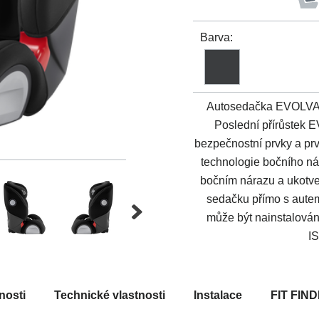
Barva:
Autosedačka EVOLVA je 
Poslední přírůstek 
bezpečnostní prvky a prv
technologie bočního nár
bočním nárazu a ukotv
sedačku přímo s autem
může být nainstalová
I
nosti
Technické vlastnosti
Instalace
FIT FIN