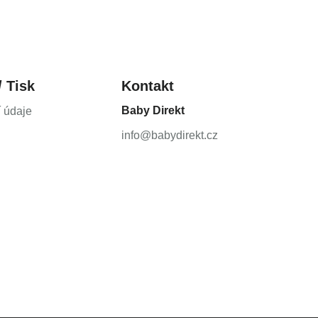
etuvių kalba)
rsk)
 (Limba română)
Srpski)
/ Tisk
Kontakt
ovenščina)
)
Baby Direkt
í údaje
info@babydirekt.cz