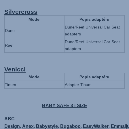
Silvercross
Model
Popis adaptéru
Dune/Reef Universal Car Seat
Dune
adapters
Dune/Reef Universal Car Seat
Reef
adapters
Venicci
Model
Popis adaptéru
Tinum
Adapter Tinum
BABY-SAFE 3 i-SIZE
ABC
Design
,
Anex
,
Babystyle
,
Bugaboo
,
EasyWalker
,
Emmalj