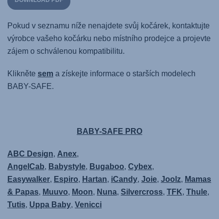
DOWNLOAD PDF
Pokud v seznamu níže nenajdete svůj kočárek, kontaktujte
výrobce vašeho kočárku nebo místního prodejce a projevte
zájem o schválenou kompatibilitu.
Klikněte
sem
a získejte informace o starších modelech
BABY-SAFE.
BABY-SAFE PRO
ABC Design
,
Anex
,
AngelCab
,
Babystyle
,
Bugaboo
,
Cybex
,
Easywalker
,
Espiro
,
Hartan
,
iCandy
,
Joie
,
Joolz
,
Mamas
& Papas
,
Muuvo
,
Moon
,
Nuna
,
Silvercross
,
TFK
,
Thule
,
Tutis
,
Uppa Baby
,
Venicci