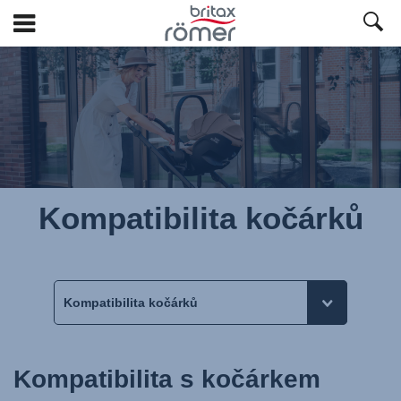
Přeskočit
na
hlavní
obsah
Kompatibilita kočárků
Kompatibilita s kočárkem