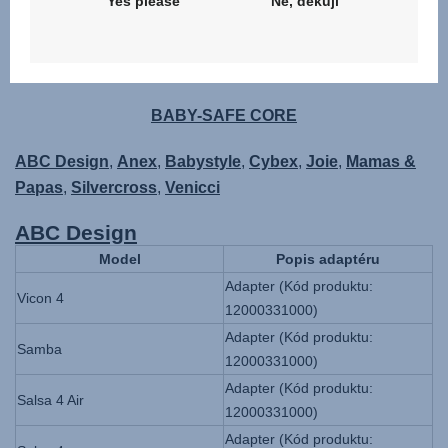
Yes please
Ne, děkuji
Model
Popis adaptéru
Tinum
Adapter Tinum
BABY-SAFE CORE
ABC Design
,
Anex
,
Babystyle
,
Cybex
,
Joie
,
Mamas &
Papas
,
Silvercross
,
Venicci
ABC Design
Model
Popis adaptéru
Adapter (Kód produktu:
Vicon 4
12000331000)
Adapter (Kód produktu:
Samba
12000331000)
Adapter (Kód produktu:
Salsa 4 Air
12000331000)
Adapter (Kód produktu: