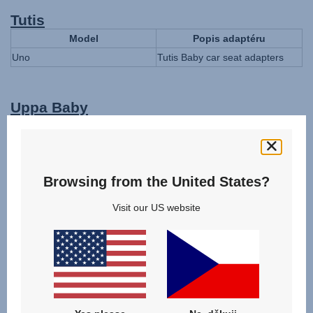
Tutis
Model
Popis adaptéru
Uno
Tutis Baby car seat adapters
Uppa Baby
Model
Popis adaptéru
Vista V2
Car Seat Adapters
Cruz V2
Car Seat Adapters
Browsing from the United States?
Ridge V2
Ridge adapter
Cruz V3
Cruz upper adapter
Visit our US website
Minu V3
Minu adapter
Vista upper adapter, Vista lower
Vista V3
adapter
Venicci