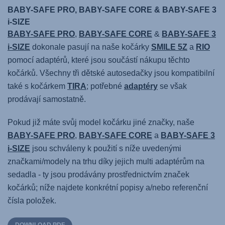
BABY-SAFE PRO, BABY-SAFE CORE & BABY-SAFE 3
i-SIZE
BABY-SAFE PRO
,
BABY-SAFE CORE
&
BABY-SAFE 3
i-SIZE
dokonale pasují na naše kočárky
SMILE 5Z
a
RIO
pomocí adaptérů, které jsou součástí nákupu těchto
kočárků. Všechny tři dětské autosedačky jsou kompatibilní
také s kočárkem
TIRA
; potřebné
adaptéry
se však
prodávají samostatně.
Pokud již máte svůj model kočárku jiné značky, naše
BABY-SAFE PRO
,
BABY-SAFE CORE
a
BABY-SAFE 3
i-SIZE
jsou schváleny k použití s níže uvedenými
značkami/modely na trhu díky jejich multi adaptérům na
sedadla - ty jsou prodávány prostřednictvím značek
kočárků; níže najdete konkrétní popisy a/nebo referenční
čísla položek.