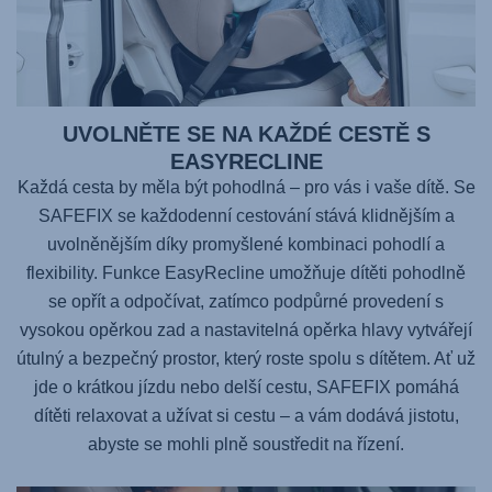
UVOLNĚTE SE NA KAŽDÉ CESTĚ S
EASYRECLINE
Každá cesta by měla být pohodlná – pro vás i vaše dítě. Se
SAFEFIX
se každodenní cestování stává klidnějším a
uvolněnějším díky promyšlené kombinaci pohodlí a
flexibility. Funkce EasyRecline umožňuje dítěti pohodlně
se opřít a odpočívat, zatímco podpůrné provedení s
vysokou opěrkou zad a nastavitelná opěrka hlavy vytvářejí
útulný a bezpečný prostor, který roste spolu s dítětem. Ať už
jde o krátkou jízdu nebo delší cestu,
SAFEFIX
pomáhá
dítěti relaxovat a užívat si cestu – a vám dodává jistotu,
abyste se mohli plně soustředit na řízení.