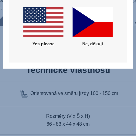
nou
EasyRecline u SAFEFIX. Je vhodná po
Ch
,
celé dětství a umožní ti zvolit sklon bez
nutnost...
Yes please
Ne, děkuji
Technické vlastnosti
Orientovaná ve směru jízdy
100 - 150 cm
Rozměry (V x Š x H)
66 - 83 x 44 x 48 cm