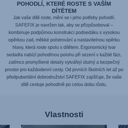
POHODLÍ, KTERÉ ROSTE S VAŠÍM
DÍTĚTEM
Jak vaše dítě roste, mění se i jeho potřeby pohodlí.
SAFEFIX
je navržen tak, aby se přizpůsoboval –
kombinuje podpůrnou konstrukci podsedáku s vysokou
opěrkou zad, měkké polstrování a nastavitelnou opěrku
hlavy, která roste spolu s dítětem. Ergonomický tvar
sedadla nabízí pohodlnou polohu při sezení v každé fázi,
zatímco promyšlené detaily vytvářejí útulný a bezpečný
prostor pro každodenní cesty. Od prvních školních let až po
předpubertální dobrodružství
SAFEFIX
zajišťuje, že vaše
dítě cestuje pohodlně po celou dobu růstu.
Vlastnosti
POHODOVÁ
POK