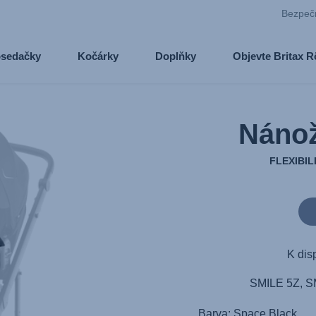
Bezpeč
osedačky
Kočárky
Doplňky
Objevte Britax 
Nánož
FLEXIBIL
K dis
SMILE 5Z, S
Barva: Space Black