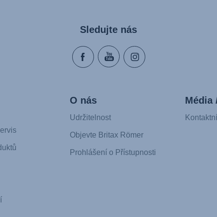
Sledujte nás
O nás
Média 
Udržitelnost
Kontaktn
ervis
Objevte Britax Römer
duktů
Prohlášení o Přístupnosti
í