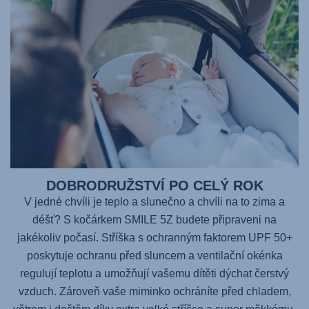
DOBRODRUŽSTVÍ PO CELÝ ROK
V jedné chvíli je teplo a slunečno a chvíli na to zima a
déšť? S kočárkem SMILE 5Z budete připraveni na
jakékoliv počasí. Stříška s ochranným faktorem UPF 50+
poskytuje ochranu před sluncem a ventilační okénka
regulují teplotu a umožňují vašemu dítěti dýchat čerstvý
vzduch. Zároveň vaše miminko ochráníte před chladem,