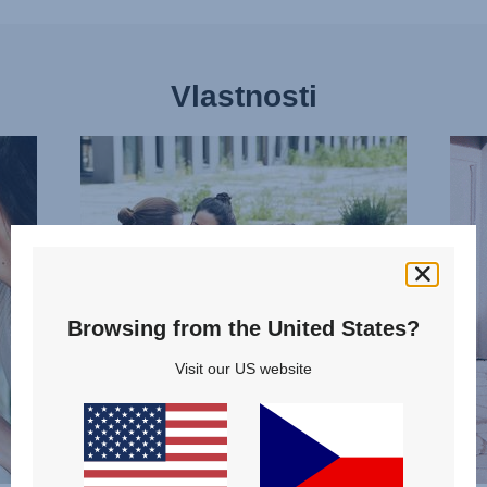
Vlastnosti
ÚZKÝ
MOŽ
DESIGN,
OTO
1
SEDA
z
2
13
z
13
Browsing from the United States?
Visit our US website