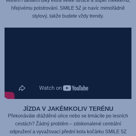
větrem i deštěm díky extra velké stříšce a super měkkému,
hřejivému polstrování. SMILE 5Z je navíc mimořádně
stylový, takže budete vždy trendy.
JÍZDA V JAKÉMKOLIV TERÉNU
Překonáváte dlážděné ulice nebo se trmácíte po lesních
cestách? Žádný problém – zdokonalené centrální
odpružení a vyvažovací přední kola kočárku
SMILE 5Z