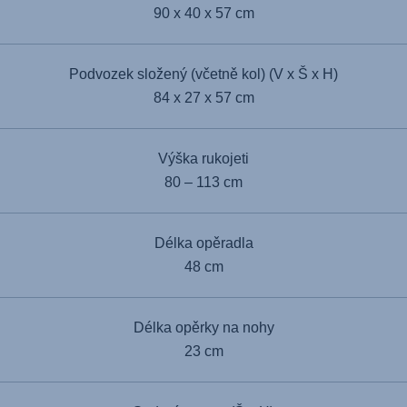
90 x 40 x 57 cm
Podvozek složený (včetně kol) (V x Š x H)
84 x 27 x 57 cm
Výška rukojeti
80 – 113 cm
Délka opěradla
48 cm
Délka opěrky na nohy
23 cm