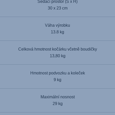
Sedací prostor (Š x H)
30 x 23 cm
Váha výrobku
13.8 kg
Celková hmotnost kočárku včetně boudičky
13,80 kg
Hmotnost podvozku a koleček
9 kg
Maximální nosnost
29 kg