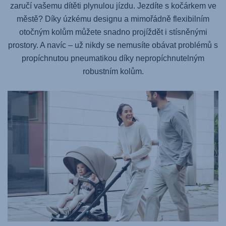
zaručí vašemu dítěti plynulou jízdu. Jezdíte s kočárkem ve
městě? Díky úzkému designu a mimořádně flexibilním
otočným kolům můžete snadno projíždět i stísněnými
prostory. A navíc – už nikdy se nemusíte obávat problémů s
propíchnutou pneumatikou díky nepropíchnutelným
robustním kolům.