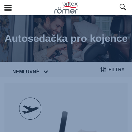
Přeskočit
na
hlavní
Autosedačka pro kojence
obsah
FILTRY
NEMLUVNĚ
null