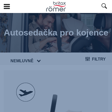
Přeskočit
na
hlavní
Autosedačka pro kojence
obsah
FILTRY
NEMLUVNĚ
null