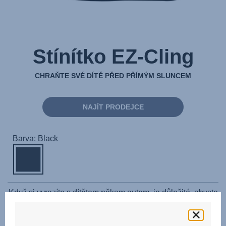
Stínítko EZ-Cling
CHRAŇTE SVÉ DÍTĚ PŘED PŘÍMÝM SLUNCEM
NAJÍT PRODEJCE
Barva: Black
Když si vyrazíte s dítětem někam autem, je důležité, abyste
jej dostatečně ochránili před přímými slunečními paprsky, a
to zejména v létě. Díky ochraně proti slunečnímu záření