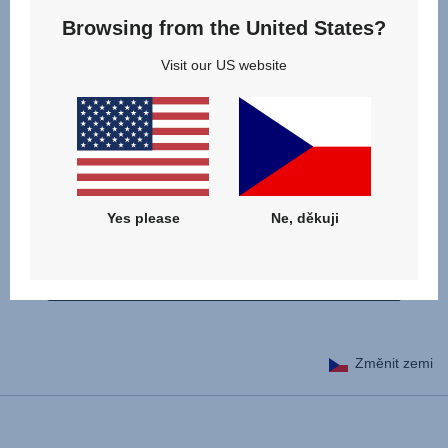
UPF 30+ a snadnému uchycení jsou sluneční clony EZ-
Browsing from the United States?
Cling dokonalými společníky na vaši letní dovolenou. Tato
sada obsahuje dvě sluneční clony.
Visit our US website
Číslo schválení KBA: D 5783*00
CERTIFIKÁT KE STAŽENÍ
Yes please
Ne, děkuji
Změnit zemi