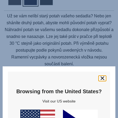
Už se vám nelíbí starý potah vašeho sedadla? Nebo jen
sháníte druhý potah, abyste mohli původní potah vyprat?
Náhradní potah se vašemu sedadlu dokonale přizpůsobí a
snadno se nasazuje. Lze jej také prát v pračce při teplotě
30 °C stejně jako originální potah. Při výměně potahu
postupujte podle pokynů uvedených v návodu.
Ramenní vycpávky a novorozenecká vložka nejsou
součástí balení.
Browsing from the United States?
Visit our US website
Související produkty