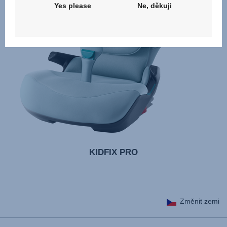
Yes please
Ne, děkuji
KIDFIX PRO
Změnit zemi