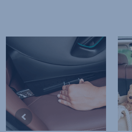
NEZÁVISLÉ
SNÍŽEN
KONEKTORY
RIZIKA
ISOFIX,
ZRANĚN
1
2
z
z
13
13