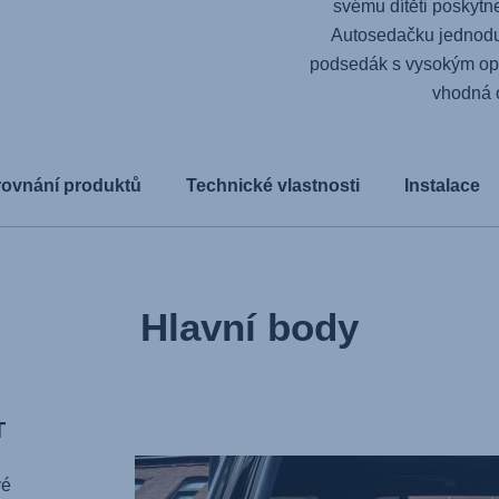
svému dítěti poskytn
Autosedačku jednodu
podsedák s vysokým opě
vhodná o
rovnání produktů
Technické vlastnosti
Instalace
Hlavní body
T
vé