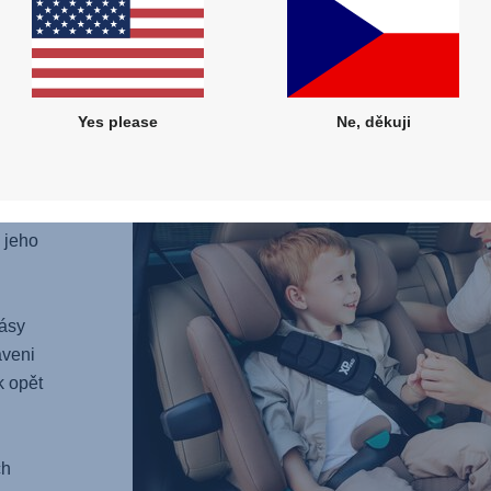
vaše v
mimoř
Yes please
Ne, děkuji
novou
yroste.
 PRO
 jeho
ásy
aveni
k opět
ch