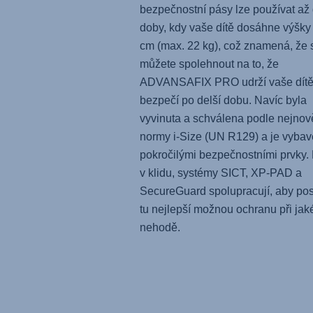
bezpečnostní pásy lze používat až
doby, kdy vaše dítě dosáhne výšky
cm (max. 22 kg), což znamená, že 
můžete spolehnout na to, že
ADVANSAFIX PRO
udrží vaše dítě
bezpečí po delší dobu. Navíc byla
vyvinuta a schválena podle nejnově
normy i-Size (UN R129) a je vyba
pokročilými bezpečnostními prvky.
v klidu, systémy SICT, XP-PAD a
SecureGuard spolupracují, aby pos
tu nejlepší možnou ochranu při jak
nehodě.