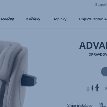
Bezpeč
osedačky
Kočárky
Doplňky
Objevte Britax 
ADVA
OPRAVDOV
1
Směr instalace