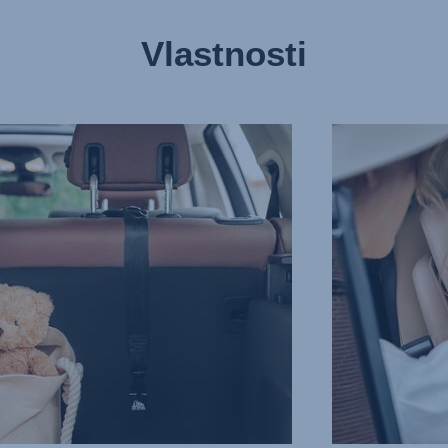
Vlastnosti
Í
MIMOŘÁDNĚ
BEZPEČNÉ
Í,
5-
BODOVÉ
BEZPEČNOSTNÍ
PÁSY,
3
z
13