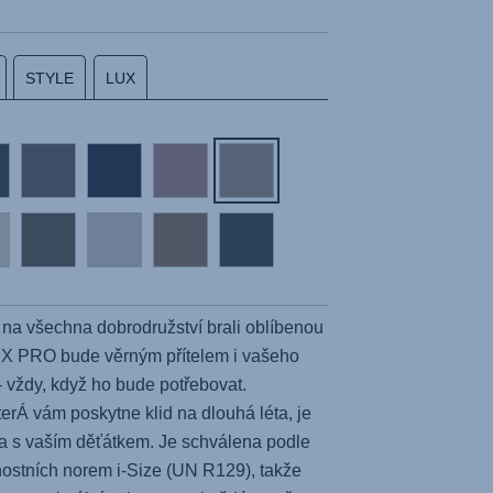
STYLE
LUX
si na všechna dobrodružství brali oblíbenou
IX PRO
bude věrným přítelem i vašeho
- vždy, když ho bude potřebovat.
kterÁ vám poskytne klid na dlouhá léta, je
la s vaším děťátkem. Je schválena podle
ostních norem i-Size (UN R129), takže