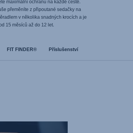
ete maximální ochranu na každé cestě.
še přeměníte z připoutané sedačky na
radlem v několika snadných krocích a je
d 15 měsíců až do 12 let.
FIT FINDER®
Příslušenství