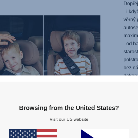
Dopřej
- i kd
věrný 
autos
maximá
- od b
staros
polstr
bez ná
dokona
Přepín
bezpeč
znamen
Browsing from the United States?
autos
ochrán
Visit our US website
Rušný
věku a