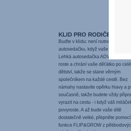
KLID PRO RODIČE
Buďte v klidu: není nutné kupovat 
autosedačku, když vaše batole pov
Lehká autosedačka
ADVANSAFIX
roste a chrání vaše děťátko po celé
dětství, takže se stane věrným
společníkem na každé cestě. Bez
námahy nastavíte opěrku hlavy a p
současně, takže budete vždy připr
vyrazit na cestu - i když váš miláče
povyroste. A až bude vaše dítě
dostatečně velké, přepněte pomocí
funkce FLIP&GROW z pětibodový