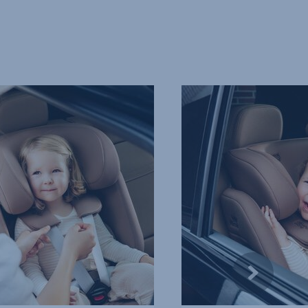
MĚKKÉ
A
VÝKONNÉ
CHRÁNIČE
HRUDNÍKU,
4
z
13