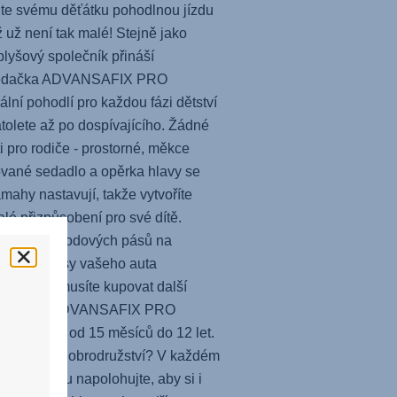
te svému děťátku pohodlnou jízdu
yž už není tak malé! Stejně jako
plyšový společník přináší
edačka
ADVANSAFIX PRO
lní pohodlí pro každou fázi dětství
atolete až po dospívajícího. Žádné
ti pro rodiče - prostorné, měkce
ované sedadlo a opěrka hlavy se
mahy nastavují, takže vytvoříte
lé přizpůsobení pro své dítě.
ání z pětibodových pásů na
nostní pásy vašeho auta
á, že nemusíte kupovat další
edačku -
ADVANSAFIX PRO
í vaše dítě od 15 měsíců do 12 let.
 den plný dobrodružství? V každém
utosedačku napolohujte, aby si i