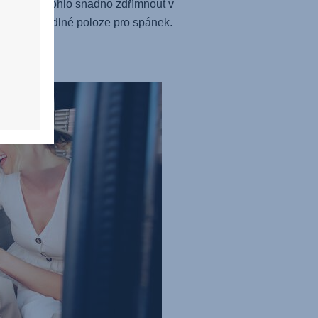
ětší dítě mohlo snadno zdřímnout v
ádně pohodlné poloze pro spánek.