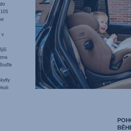
 do
 105
se
 v
jší
vena
 Buďte
kytly
ékoli
POHO
BĚH