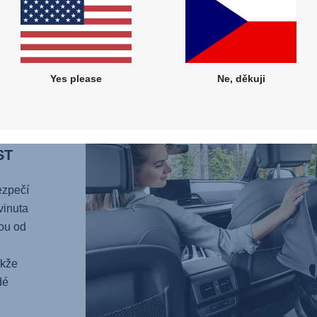
díky a
připev
na cel
Yes please
Ne, děkuji
ST
bezpečí
vinuta
ou od
akže
dé