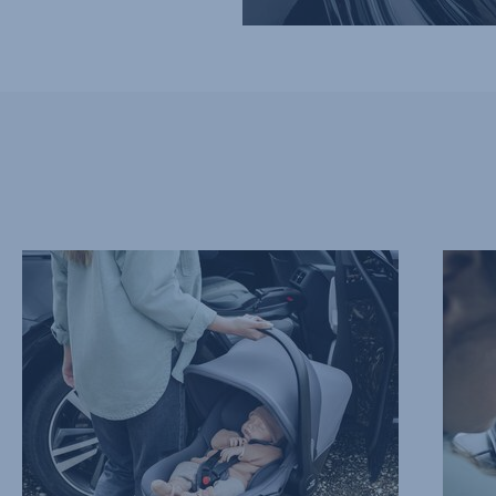
MIMOŘÁDNĚ
MĚKKÁ
NÍZKÁ
A
HMOTNOST,
PODPŮ
1
OPĚRK
z
HLAVY,
13
2
z
13