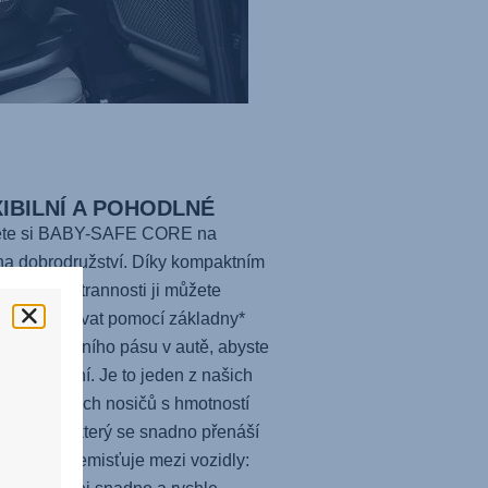
IBILNÍ A POHODLNÉ
te si BABY-SAFE CORE na
a dobrodružství. Díky kompaktním
ům a všestrannosti ji můžete
ně instalovat pomocí základny*
ezpečnostního pásu v autě, abyste
ela flexibilní. Je to jeden z našich
čích dětských nosičů s hmotností
h 3,9 kg, který se snadno přenáší
námahy přemisťuje mezi vozidly: