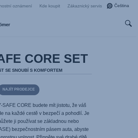
Čeština
nostní oznámení
Kde koupit
Zákaznický servis
Römer
AFE CORE SET
T SE SNOUBÍ S KOMFORTEM
NAJÍT PRODEJCE
Y-SAFE CORE
budete mít jistotu, že váš
de na každé cestě v bezpečí a pohodlí. Je
 můžete ji používat se základnou nebo
ASE
) bezpečnostním pásem auta, abyste
prostou volnost. Připněte své drahé dítě