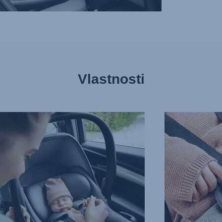
Vlastnosti
JEDNODUCHÉ
POPRUHY
RNÁ
PRO
A
NERUŠENÝ
SPÁNEK,
3
z
13