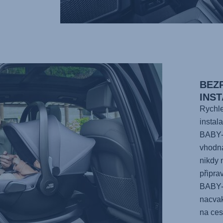
BEZ
INS
Rychle
instal
BABY
vhodná
nikdy 
připra
BABY
nacvak
na ces