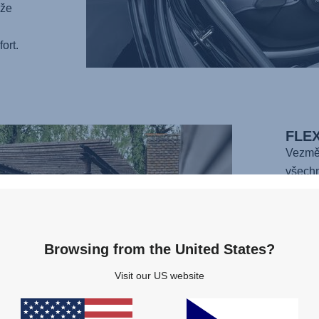
 že
ort.
FLEX
Vezmě
všechn
rozměr
bezpeč
nebo b
byli zc
Browsing from the United States?
nejleh
Visit our US website
pouhýc
a bez 