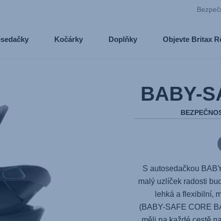
Bezpeč
osedačky
Kočárky
Doplňky
Objevte Britax 
BABY-S
BEZPEČNOS
S autosedačkou
BAB
malý uzlíček radosti bu
lehká a flexibilní,
(
BABY-SAFE CORE B
měli na každé cestě na