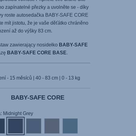
 zapínatelné přezky a uvolněte se - díky
avy roste autosedačka
BABY-SAFE CORE
e mít jistotu, že je vaše děťátko chráněno
ození až do výšky 83 cm.
staw zawierający nosidełko
BABY-SAFE
azę
BABY-SAFE CORE BASE
.
ní - 15 měsíců | 40 - 83 cm | 0 - 13 kg
BABY-SAFE CORE
: Midnight Grey