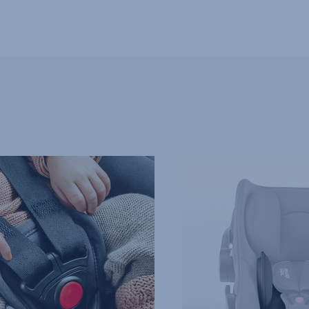
SPECIÁLNÍ
OCHRANA
NOVOROZENCŮ,
4
z
13