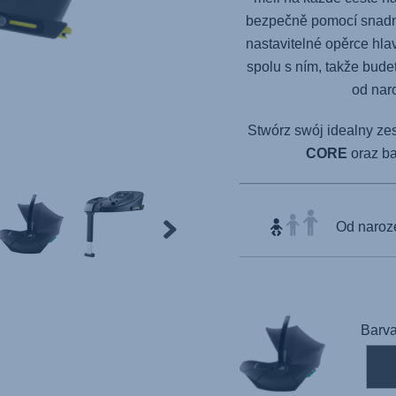
bezpečně pomocí snadno
nastavitelné opěrce hl
spolu s ním, takže budet
od nar
Stwórz swój idealny ze
CORE
oraz b
Od naroze
Products
Barva