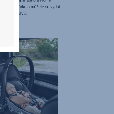
daptérům jej snadno a rychle
níte ke kočárku a můžete se vydat
odenní zábavu.