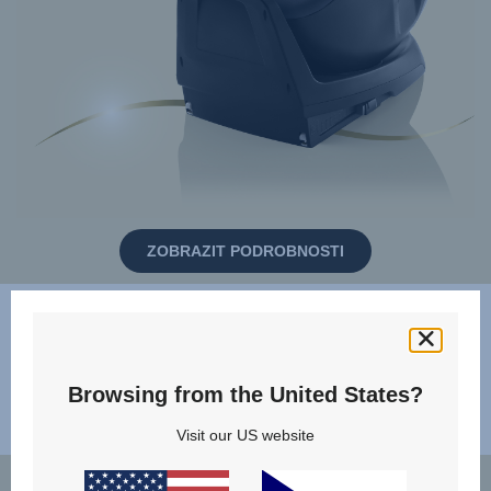
ZOBRAZIT PODROBNOSTI
BATOLE
Oceňované sedačky orientované proti směru jízdy a
Browsing from the United States?
konvertibilní sedačky pro vaše rostoucí dítě
Visit our US website
DUALFIX 5Z s