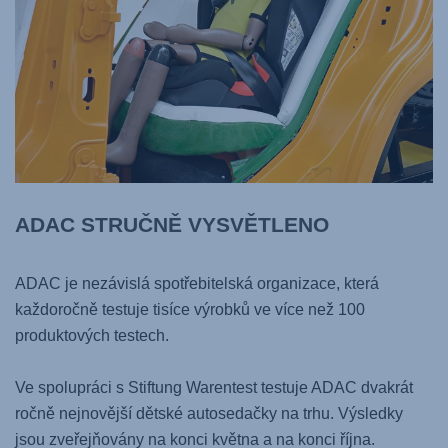
ADAC STRUČNĚ VYSVĚTLENO
ADAC je nezávislá spotřebitelská organizace, která
každoročně testuje tisíce výrobků ve více než 100
produktových testech.
Ve spolupráci s Stiftung Warentest testuje ADAC dvakrát
ročně nejnovější dětské autosedačky na trhu. Výsledky
jsou zveřejňovány na konci května a na konci října.