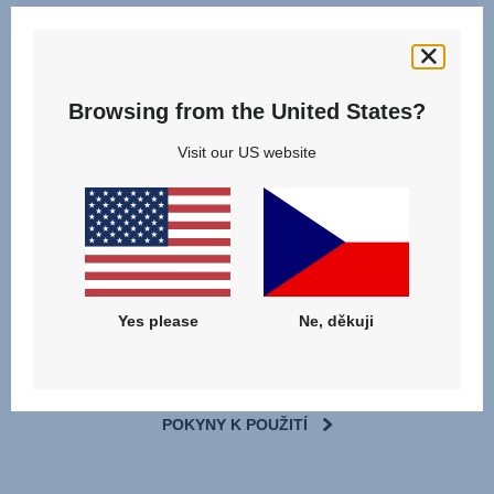
3.5 let - 12 let | 100 - 150 cm
100 - 150 cm
Browsing from the United States?
Visit our US website
ZOBRAZIT PODROBNOSTI
Yes please
Ne, děkuji
Stahování
POKYNY K POUŽITÍ