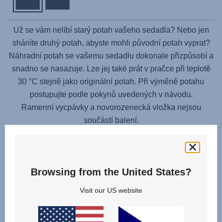
Už se vám nelíbí starý potah vašeho sedadla? Nebo jen
sháníte druhý potah, abyste mohli původní potah vyprat?
Náhradní potah se vašemu sedadlu dokonale přizpůsobí a
snadno se nasazuje. Lze jej také prát v pračce při teplotě
30 °C stejně jako originální potah. Při výměně potahu
postupujte podle pokynů uvedených v návodu.
Ramenní vycpávky a novorozenecká vložka nejsou
součástí balení.
Browsing from the United States?
Visit our US website
Související produkty