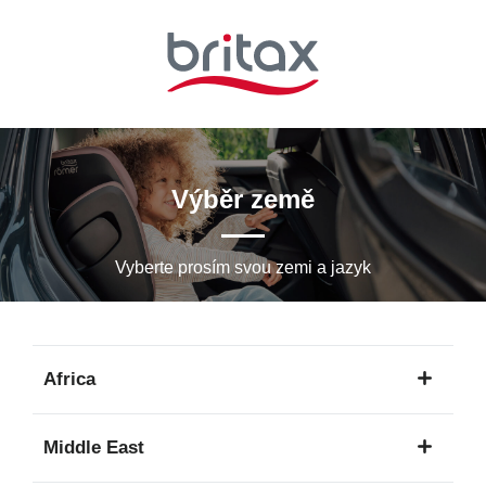
Přeskočit
na
hlavní
obsah
Výběr země
Vyberte prosím svou zemi a jazyk
Africa
1
Middle East
jazyk