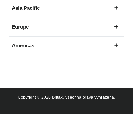
1
Asia Pacific
jazyk
8
Europe
jazyků
16
Americas
jazyků
3
jazyků
Copyright ® 2026 Britax. Všechna práva vyhrazena.