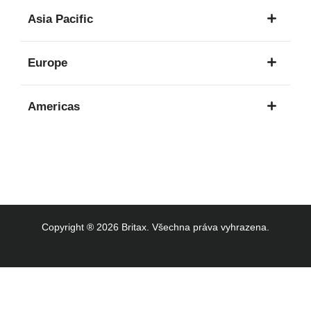
1
Asia Pacific
jazyk
8
Europe
jazyků
16
Americas
jazyků
3
jazyků
Copyright ® 2026 Britax. Všechna práva vyhrazena.