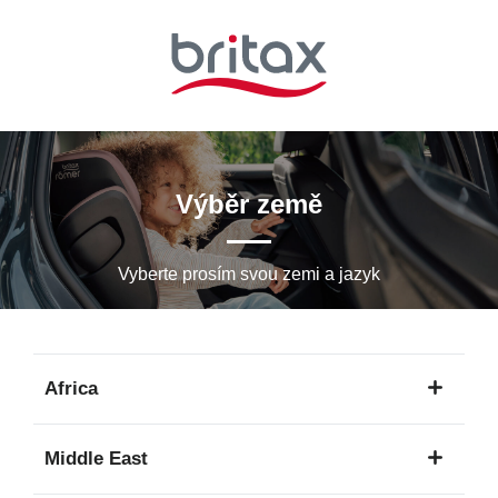
Přeskočit
na
hlavní
obsah
Výběr země
Vyberte prosím svou zemi a jazyk
Africa
1
Middle East
jazyk