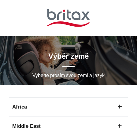
Přeskočit
na
hlavní
obsah
Výběr země
Vyberte prosím svou zemi a jazyk
Africa
1
Middle East
jazyk