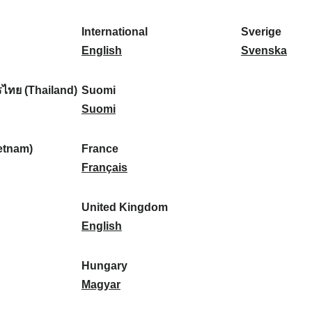
l
l
a
s
k
o
i
a
r
p
a
r
International
Sverige
k
n
k
a
I
:
t
S
English
Svenska
a
d
:
ñ
n
u
v
:
:
a
t
g
e
ไทย (Thailand)
Suomi
:
e
S
a
r
Suomi
r
u
l
i
n
o
:
g
etnam)
France
a
m
F
e
Français
t
i
r
:
i
:
a
United Kingdom
o
n
U
English
n
c
n
a
e
i
Hungary
l
:
t
H
Magyar
:
e
u