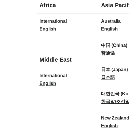
1
Africa
Asia Pacif
jazyk
1
8
International
Australia
jazyk
jazyků
I
A
English
English
n
u
t
s
中国 (China)
e
t
中
普通话
1
Middle East
r
r
国
jazyk
n
a
(
日本 (Japan)
1
International
a
l
C
日
日本語
jazyk
I
English
t
i
h
本
n
i
a
i
(
대한민국 (Kor
t
o
:
n
J
대
한국말/조선
e
n
a
a
한
r
a
)
p
민
New Zealan
n
l
:
a
국
N
English