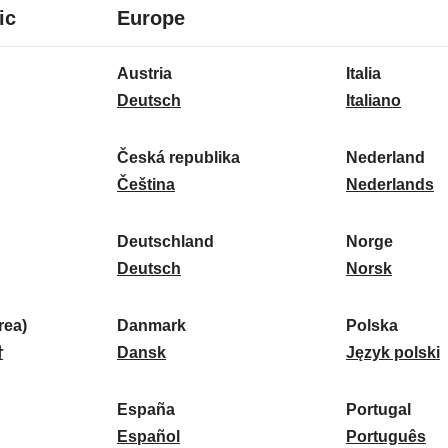
8
16
ic
Europe
jazyků
jazyků
16
Austria
Italia
jazyků
A
I
Deutsch
Italiano
u
t
s
a
Česká republika
Nederland
t
Č
l
N
Čeština
Nederlands
r
e
i
e
i
s
a
d
Deutschland
Norge
a
k
D
:
e
N
Deutsch
Norsk
:
á
e
r
o
r
u
l
r
ea)
Danmark
Polska
e
t
D
a
g
P
말
Dansk
Język polski
p
s
a
n
e
o
u
c
n
d
:
l
d
España
Portugal
b
h
m
E
:
s
P
Español
Português