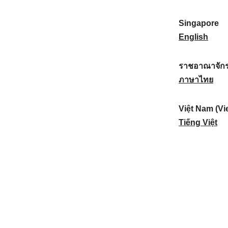
a
:
n
(
e
t
)
K
w
Singapore
i
:
o
Z
S
English
o
r
e
i
n
e
a
n
ราชอาณาจักร
a
a
l
g
ร
ภาษาไทย
l
)
a
a
า
:
:
n
p
ช
Việt Nam (Vi
d
o
อ
V
Tiếng Việt
:
r
า
i
e
ณ
ệ
:
า
t
จั
N
ก
a
ร
m
ไ
(