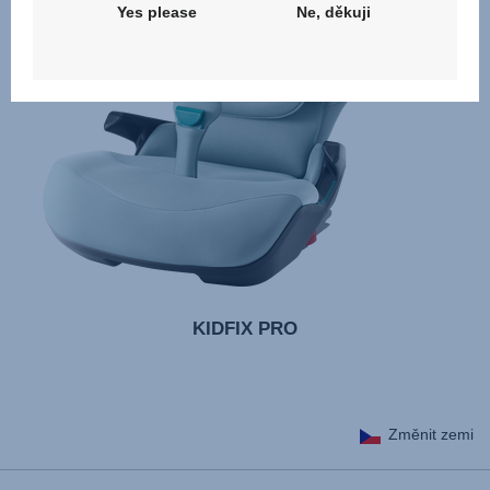
Yes please
Ne, děkuji
KIDFIX PRO
Změnit zemi