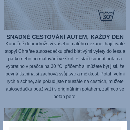
SNADNÉ CESTOVÁNÍ AUTEM, KAŽDÝ DEN
Konečně dobrodružství vašeho malého nezanechají trvalé
stopy! Chraňte autosedačku před blátivými výlety do lesa a
parku nebo po malování ve školce: stačí sundat potah a
vyprat ho v pračce na 30 °C, přičemž si můžete být jisti, že
pevná tkanina si zachová svůj tvar a měkkost. Potah velmi
rychle schne, ale pokud jste neustále na cestách, můžete
autosedačku používat i s originálním potahem, zatímco se
potah pere.