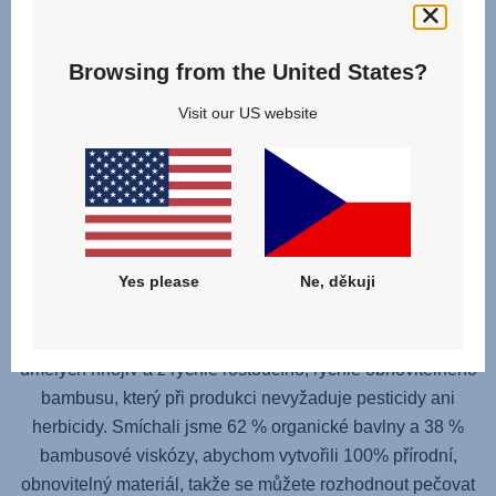
Browsing from the United States?
Visit our US website
BEZBEZPEČNOST AUTOMOBILŮ, KTERÁ
PEČUJE O PLANETU
Yes please
Ne, děkuji
Chraňte své dítě a životní prostředí s našimi LETNÍMI
PŘIKRÝVKAMI, které jsou vyrobeny z ekologicky
pěstované bavlny bez použití syntetických pesticidů a
umělých hnojiv a z rychle rostoucího, rychle obnovitelného
bambusu, který při produkci nevyžaduje pesticidy ani
herbicidy. Smíchali jsme 62 % organické bavlny a 38 %
bambusové viskózy, abychom vytvořili 100% přírodní,
obnovitelný materiál, takže se můžete rozhodnout pečovat