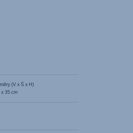
změry (V x Š x H)
 x 35 cm