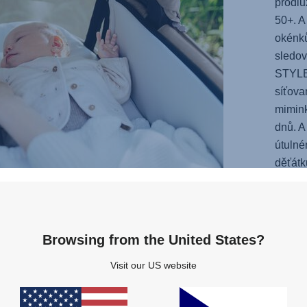
prodlu
50+. A
okénků
sledov
STYLE,
síťova
mimink
dnů. A
útulné
děťátk
měkkou
edici 
Browsing from the United States?
Visit our US website
Y
by