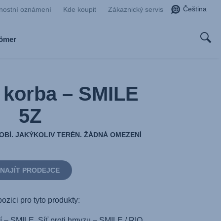
Čeština
nostní oznámení
Kde koupit
Zákaznický servis
Römer
 korba – SMILE
5Z
OBÍ. JAKÝKOLIV TERÉN. ŽÁDNÁ OMEZENÍ
NAJÍT PRODEJCE
pozici pro tyto produkty:
 – SMILE, Síť proti hmyzu – SMILE / RIO,