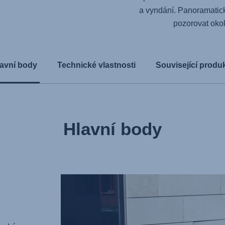
a vyndání. Panoramatic
pozorovat okoln
avní body
Technické vlastnosti
Související produ
Hlavní body