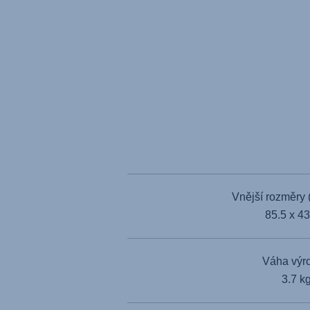
Vnější rozměry 
85.5 x 4
Váha výr
3.7 k