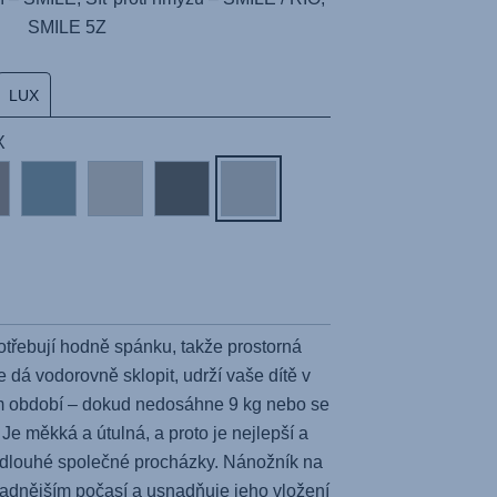
SMILE 5Z
LUX
X
třebují hodně spánku, takže prostorná
e dá vodorovně sklopit, udrží vaše dítě v
m období – dokud nedosáhne 9 kg nebo se
Je měkká a útulná, a proto je nejlepší a
o dlouhé společné procházky. Nánožník na
hladnějším počasí a usnadňuje jeho vložení