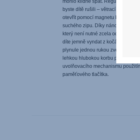
mohlo klidně spát. Regulujte teplot
byste dítě rušili – větrací okénko lze
otevřít pomocí magnetu bez hlučn
suchého zipu. Díky nánožníku se z
který není nutné zcela odepnout, 
díte jemně vyndat z kočárku. Nebo
plynule jednou rukou zvedněte cel
lehkou hlubokou korbu pomocí
uvolňovacího mechanismu použití
paměťového tlačítka.