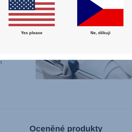
u, aniž
 tiše
ého
ipem,
můžete
Yes please
Ne, děkuji
ou
m
Oceněné produkty