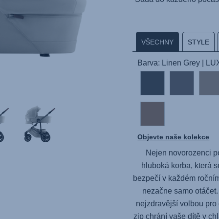
VŠECHNY
STYLE
Barva: Linen Grey | LU
Objevte naše kolekce
Nejen novorozenci po
hluboká korba, která s
bezpečí v každém roční
nezačne samo otáčet. 
nejzdravější volbou pr
zip chrání vaše dítě v c