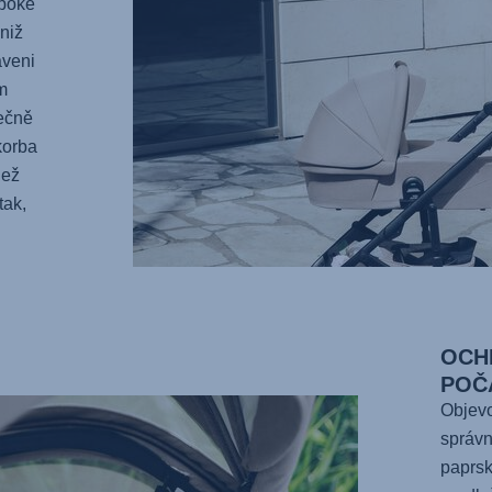
uboké
niž
aveni
m
ečně
korba
než
tak,
OCH
POČ
Objevo
správn
paprsk