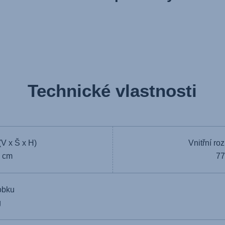
Technické vlastnosti
(V x Š x H)
Vnitřní ro
3 cm
77
obku
g