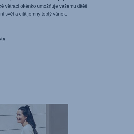
ké větrací okénko umožňuje vašemu dítěti
í svět a cítit jemný teplý vánek.
kty