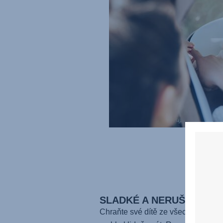
SLADKÉ A NERUŠENÉ SN
Chraňte své dítě ze všech stran, a