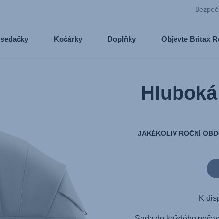
Bezpeč
osedačky
Kočárky
Doplňky
Objevte Britax 
Hluboká
JAKÉKOLIV ROČNÍ OBD
K dis
Sada do každého počasí