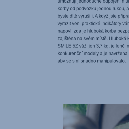
umožňují jednoduché odpojení hl
korby od podvozku jednou rukou, a
byste dítě vyrušili. A když jste připr
vyrazit ven, praktické indikátory vá
napoví, zda je hluboká korba bezp
zajištěna na svém místě. Hluboká 
SMILE 5Z
váží jen 3,7 kg, je lehčí 
konkurenční modely a je navržena 
aby se s ní snadno manipulovalo.