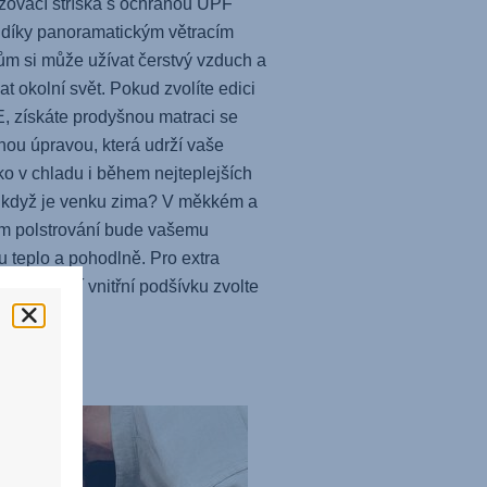
žovací stříška s ochranou UPF
 díky panoramatickým větracím
m si může užívat čerstvý vzduch a
at okolní svět. Pokud zvolíte edici
 získáte prodyšnou matraci se
nou úpravou, která udrží vaše
o v chladu i během nejteplejších
 když je venku zima? V měkkém a
m polstrování bude vašemu
u teplo a pohodlně. Pro extra
 a luxusní vnitřní podšívku zvolte
LUX.