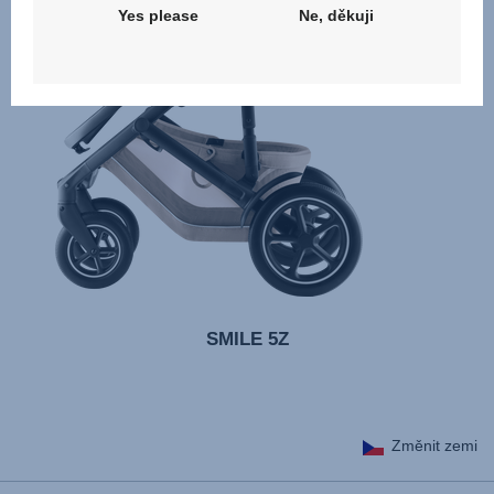
Yes please
Ne, děkuji
SMILE 5Z
Změnit zemi