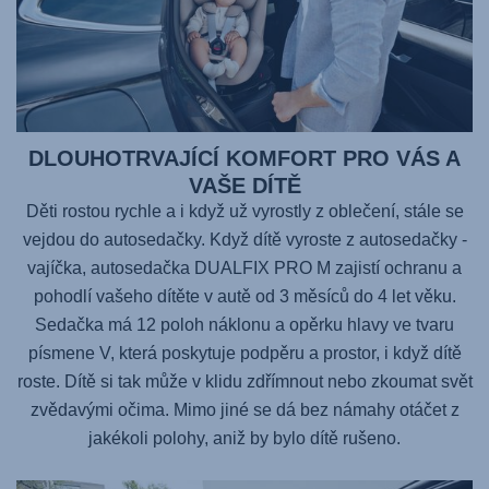
DLOUHOTRVAJÍCÍ KOMFORT PRO VÁS A
VAŠE DÍTĚ
Děti rostou rychle a i když už vyrostly z oblečení, stále se
vejdou do autosedačky. Když dítě vyroste z autosedačky -
vajíčka, autosedačka
DUALFIX PRO M
zajistí ochranu a
pohodlí vašeho dítěte v autě od 3 měsíců do 4 let věku.
Sedačka má 12 poloh náklonu a opěrku hlavy ve tvaru
písmene V, která poskytuje podpěru a prostor, i když dítě
roste. Dítě si tak může v klidu zdřímnout nebo zkoumat svět
zvědavými očima. Mimo jiné se dá bez námahy otáčet z
jakékoli polohy, aniž by bylo dítě rušeno.