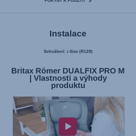
POKYNY K POUŽITÍ
Instalace
Schválení: i-Size (R129)
Britax Römer DUALFIX PRO M
Britax Römer DUALFIX PRO M
| Montáž autosedačky
| Vlastnosti a výhody
produktu