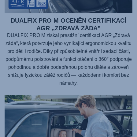
DUALFIX PRO M OCENĚN CERTIFIKACÍ
AGR „ZDRAVÁ ZÁDA”
DUALFIX PRO M získal prestižní certifikaci AGR „Zdravá
záda“, která potvrzuje jeho vynikající ergonomickou kvalitu
pro děti i rodiče. Díky přizpůsobitelné vnitřní sedací části,
podpůrnému polstrování a funkci otáčení o 360° podporuje
pohodlnou a dobře podepřenou polohu dítěte a zároveň
snižuje fyzickou zátěž rodičů — každodenní komfort bez
námahy.