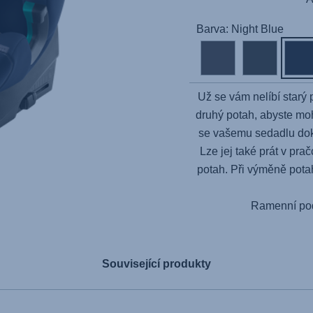
Barva: Night Blue
Už se vám nelíbí starý
druhý potah, abyste mo
se vašemu sedadlu dok
Lze jej také prát v prač
potah. Při výměně pot
Ramenní pod
Související produkty