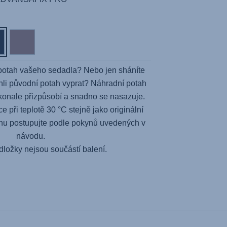
 potah vašeho sedadla? Nebo jen sháníte
hli původní potah vyprat? Náhradní potah
onale přizpůsobí a snadno se nasazuje.
ce při teplotě 30 °C stejně jako originální
ahu postupujte podle pokynů uvedených v
návodu.
ložky nejsou součástí balení.