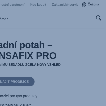
Čeština
nostní oznámení
Kde koupit
Zákaznický servis
Römer
adní potah –
NSAFIX PRO
NÍMU SEDADLU ZCELA NOVÝ VZHLED
NAJÍT PRODEJCE
pozici pro tyto produkty:
ADVANSAFIX PRO