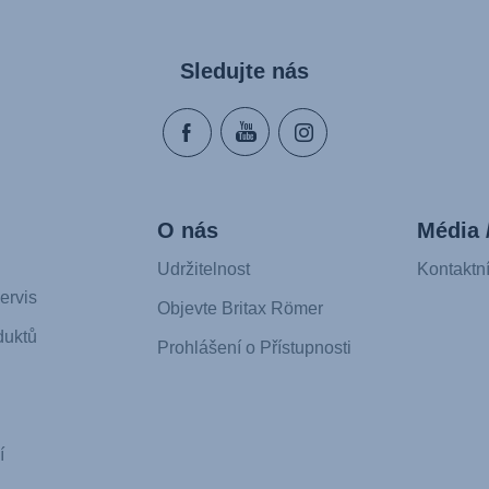
Sledujte nás
O nás
Média 
Udržitelnost
Kontaktn
ervis
Objevte Britax Römer
duktů
Prohlášení o Přístupnosti
í