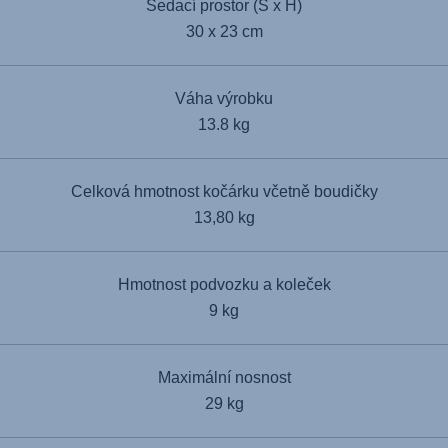
Sedací prostor (Š x H)
30 x 23 cm
Váha výrobku
13.8 kg
Celková hmotnost kočárku včetně boudičky
13,80 kg
Hmotnost podvozku a koleček
9 kg
Maximální nosnost
29 kg