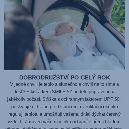
DOBRODRUŽSTVÍ PO CELÝ ROK
V jedné chvíli je teplo a slunečno a chvíli na to zima a
déšť? S kočárkem SMILE 5Z budete připraveni na
jakékoliv počasí. Stříška s ochranným faktorem UPF 50+
poskytuje ochranu před sluncem a ventilační okénka
regulují teplotu a umožňují vašemu dítěti dýchat čerstvý
vzduch. Zároveň vaše miminko ochráníte před chladem,