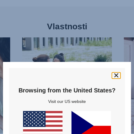
Vlastnosti
ÚZKÝ
MOŽ
DESIGN,
OTO
1
SEDA
z
2
13
z
13
Browsing from the United States?
Visit our US website