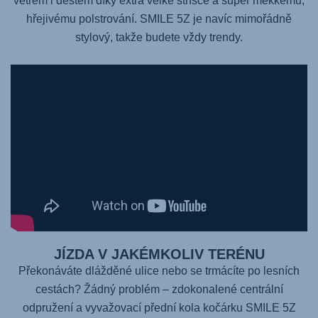
větrem i deštěm díky extra velké stříšce a super měkkému,
hřejivému polstrování. SMILE 5Z je navíc mimořádně
stylový, takže budete vždy trendy.
JÍZDA V JAKÉMKOLIV TERÉNU
Překonáváte dlážděné ulice nebo se trmácíte po lesních
cestách? Žádný problém – zdokonalené centrální
odpružení a vyvažovací přední kola kočárku
SMILE 5Z