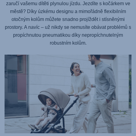
zaručí vašemu dítěti plynulou jízdu. Jezdíte s kočárkem ve
městě? Díky úzkému designu a mimořádně flexibilním
otočným kolům můžete snadno projíždět i stísněnými
prostory. A navíc – už nikdy se nemusíte obávat problémů s
propíchnutou pneumatikou díky nepropíchnutelným
robustním kolům.