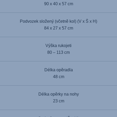
90 x 40 x 57 cm
Podvozek složený (včetně kol) (V x Š x H)
84 x 27 x 57 cm
Výška rukojeti
80 – 113 cm
Délka opěradla
48 cm
Délka opěrky na nohy
23 cm