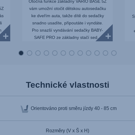
Otočná funkce základny VARIO BASE 5Z
5Z
vám umožní otočit dětskou autosedačku
ás
ke dveřím auta, takže dítě do sedačky
S
i
snadno usadíte, připoutáte i vyndáte.
m
Pro snazší vyndávání sedačky BABY-
SAFE PRO ze základny stačí sed...
p
Technické vlastnosti
Orientováno proti směru jízdy
40 - 85 cm
Rozměry (V x Š x H)