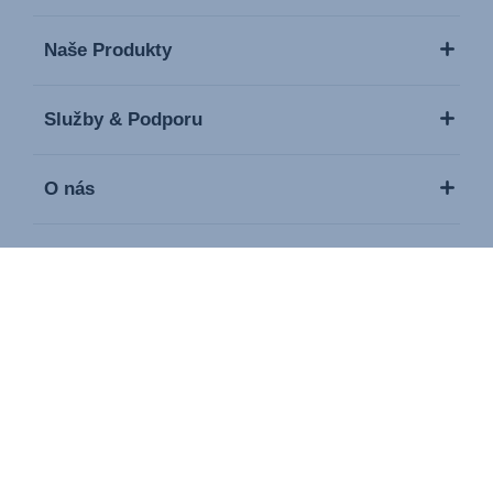
Naše Produkty
Služby & Podporu
O nás
Média / Tisk
Kontakt
Copyright © 2026 Britax Römer. Všechna práva vyhrazena
Tiráž