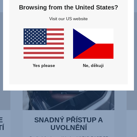
Vlastnosti
Browsing from the United States?
SNADNÝ
ERG
Visit our US website
PŘÍSTUP
RECL
A
–
UVOLNĚNÍ,
OPTI
1
POL
z
VAŠ
14
DÍTĚ
Yes please
Ne, děkuji
ZA
VŠE
OKOL
2
z
14
E
SNADNÝ PŘÍSTUP A
Í
UVOLNĚNÍ