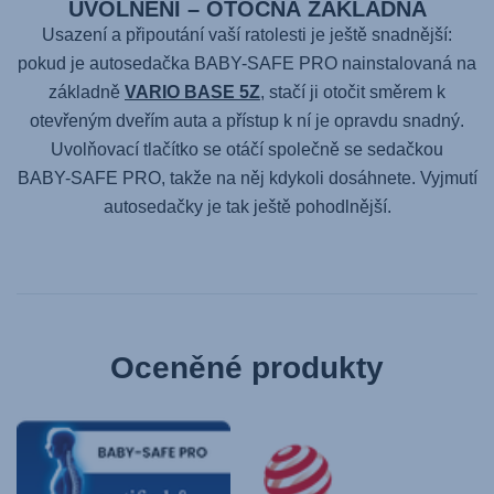
UVOLNĚNÍ – OTOČNÁ ZÁKLADNA
Usazení a připoutání vaší ratolesti je ještě snadnější:
pokud je autosedačka
BABY-SAFE PRO
nainstalovaná na
základně
VARIO BASE 5Z
, stačí ji otočit směrem k
otevřeným dveřím auta a přístup k ní je opravdu snadný.
Uvolňovací tlačítko se otáčí společně se sedačkou
BABY-SAFE PRO
, takže na něj kdykoli dosáhnete. Vyjmutí
autosedačky je tak ještě pohodlnější.
Oceněné produkty